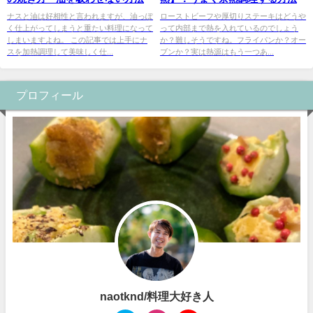
ナスと油は好相性と言われますが、油っぽ
ローストビーフや厚切りステーキはどうや
く仕上がってしまうと重たい料理になって
って内部まで熱を入れているのでしょう
しまいますよね。 この記事では上手にナ
か？難しそうですね。フライパンか？オー
スを加熱調理して美味しく仕...
ブンか？実は熱源はもう一つあ...
プロフィール
naotknd/料理大好き人