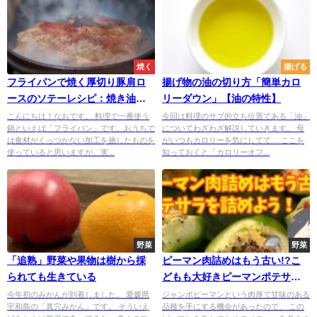
焼く
揚げる
フライパンで焼く厚切り豚肩ロ
揚げ物の油の切り方「簡単カロ
ースのソテーレシピ：焼き油の
リーダウン」【油の特性】
役割と熱の伝え方
こんにちは！なおです。 料理で一番使う
今回は料理のサブ的立ち位置である「油」
鍋といえば「フライパン」です。おうちで
についてわざわざ解説していきます。 母
は食材がくっつかない加工を施したものを
がいつもカロリーを気にしてて… ここを
使っていると思いますが、実...
知っておくと「カロリーオフ...
野菜
野菜
「追熟」野菜や果物は樹から採
ピーマン肉詰めはもう古い!?こ
られても生きている
どもも大好きピーマンポテサラ
詰め
今年初のみかんが到着しました。 愛媛県
ジャンボピーマンという肉厚で甘味のある
宇和島の「真穴みかん」です。 そういえ
品種を手にする機会があったので、 この