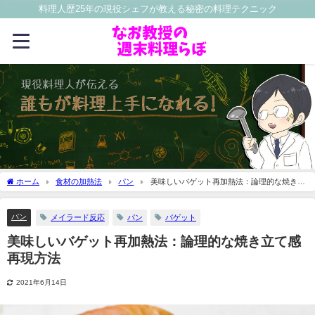
料理人歴25年の現役シェフが教える秘密の料理テクニック
ホーム
食材の加熱法
パン
美味しいバゲット再加熱法：論理的な焼き立
て感再現方法
パン
メイラード反応
パン
バゲット
美味しいバゲット再加熱法：論理的な焼き立て感
再現方法
2021年6月14日