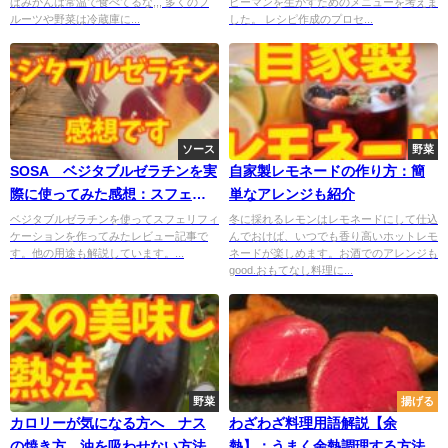
ばみかんは常温で食べてるな,,, 多くのフ
ピーマンを生かすためのメニューを考えま
ルーツや野菜は冷蔵庫に...
した。 レシピ作成のプロセ...
ソース
野菜
SOSA ベジタブルゼラチンを実
自家製レモネードの作り方：簡
際に使ってみた感想：スフェリ
単なアレンジも紹介
フィケーション
ベジタブルゼラチンを使ってスフェリフィ
冬に採れるレモンはレモネードにして仕込
ケーションを作ってみたレビュー記事で
んでおけば、いつでも香り高いホットレモ
す。他の用途も解説しています。...
ネードが楽しめます。お酒でのアレンジも
good.おもてなし料理に...
野菜
揚げる
カロリーが気になる方へ ナス
わざわざ料理用語解説【余
の焼き方 油を吸わせない方法
熱】：うまく余熱調理する方法